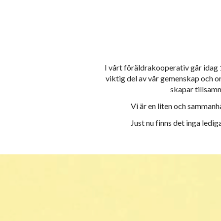
I vårt föräldrakooperativ går idag
viktig del av vår gemenskap och o
skapar tillsam
Vi är en liten och sammanhå
Just nu finns det inga ledig