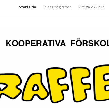
Startsida
En dag på giraffen
Mat, gård & lokal
ip to main content
Skip to navigat