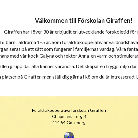
Välkommen till Förskolan Giraffen!
Giraffen har i
över 30 år erbjudit en utvecklande förskoletid fö
 16 barn i åldrarna 1–5 år. Som föräldrakooperativ är vårdnadsha
rganiseras på ett sätt som fungerar i familjernas vardag. Våra fa
mans med vår kock Galyna och rektor Anna en varm och stimulerand
llen grupp där alla känner varandra. Det skapar en trygg miljö där 
a platser på Giraffen men ställ dig gärna i kö om du är intresserad. L
Föräldrakooperativa förskolan Giraffen
Chapmans Torg 3
414 54 Göteborg